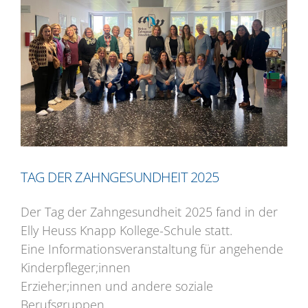
Bild
TAG DER ZAHNGESUNDHEIT 2025
Der Tag der Zahngesundheit 2025 fand in der
Elly Heuss Knapp Kollege-Schule statt.
Eine Informationsveranstaltung für angehende
Kinderpfleger;innen
Erzieher;innen und andere soziale
Berufsgruppen.