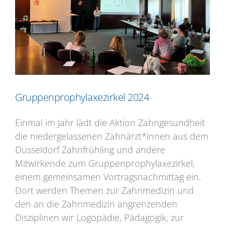
Bild
Gruppenprophylaxezirkel 2024
Einmal im Jahr lädt die Aktion Zahngesundheit
die niedergelassenen Zahnärzt*innen aus dem
Düsseldorf Zahnfrühling und andere
Mitwirkende zum Gruppenprophylaxezirkel,
einem gemeinsamen Vortragsnachmittag ein.
Dort werden Themen zur Zahnmedizin und
den an die Zahnmedizin angrenzenden
Disziplinen wir Logopädie, Pädagogik, zur